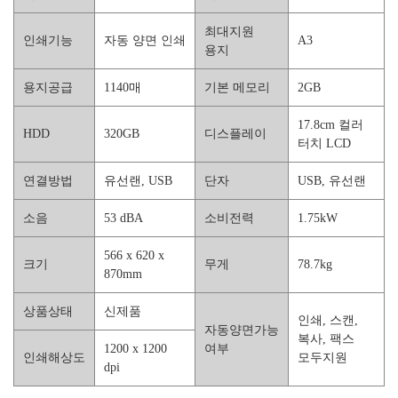
최대지원
인쇄기능
자동 양면 인쇄
A3
용지
용지공급
1140매
기본 메모리
2GB
17.8cm 컬러
HDD
320GB
디스플레이
터치 LCD
연결방법
유선랜, USB
단자
USB, 유선랜
소음
53 dBA
소비전력
1.75kW
566 x 620 x
크기
무게
78.7kg
870mm
상품상태
신제품
인쇄, 스캔,
자동양면가능
복사, 팩스
1200 x 1200
여부
인쇄해상도
모두지원
dpi