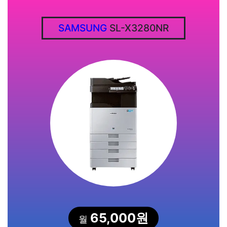
SAMSUNG
SL-X3280NR
65,000원
월