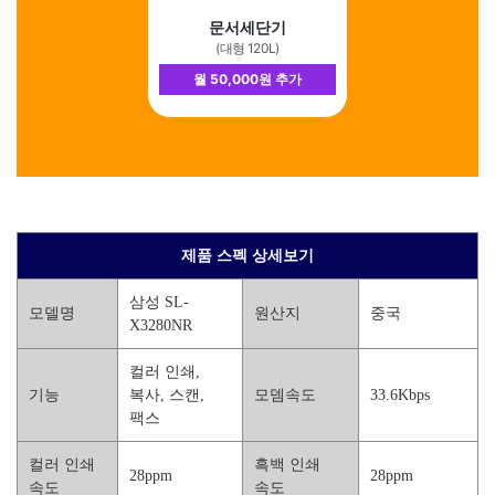
문서세단기
(대형 120L)
월 50,000원 추가
제품 스펙 상세보기
삼성 SL-
모델명
원산지
중국
X3280NR
컬러 인쇄,
기능
복사, 스캔,
모뎀속도
33.6Kbps
팩스
컬러 인쇄
흑백 인쇄
28ppm
28ppm
속도
속도