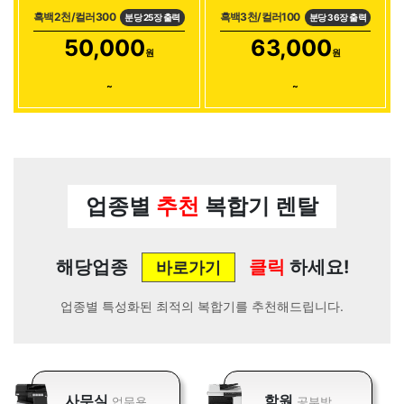
흑백2천/컬러300
흑백3천/컬러100
분당 25장 출력
분당 36장 출력
50,000
63,000
원
원
~
~
업종별
추천
복합기 렌탈
해당업종
클릭
하세요!
바로가기
업종별 특성화된 최적의 복합기를 추천해드립니다.
사무실
학원
업무용
공부방