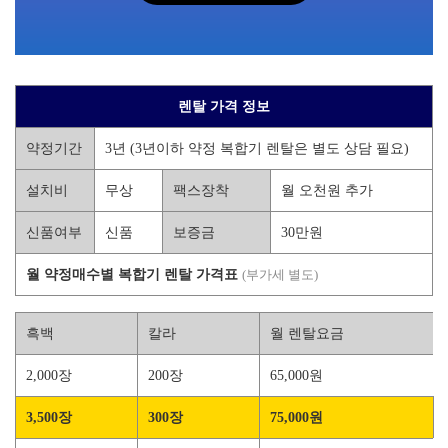
렌탈 가격 정보
약정기간
3년 (3년이하 약정 복합기 렌탈은 별도 상담 필요)
설치비
무상
팩스장착
월 오천원 추가
신품여부
신품
보증금
30만원
월 약정매수별 복합기 렌탈 가격표
(부가세 별도)
흑백
칼라
월 렌탈요금
2,000장
200장
65,000원
3,500장
300장
75,000원